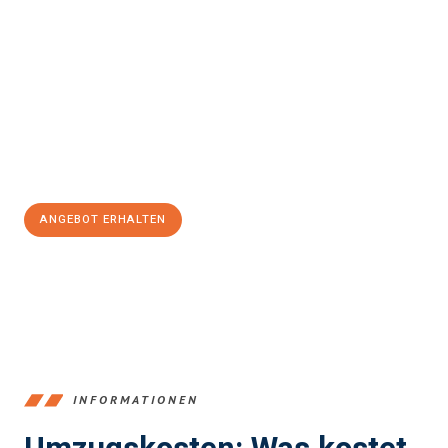
einfach und stressfrei Ihr Umzug Mülheim an der Ruhr
Schweden
sein kann. Unser Expertenteam steht bereit, um Ihnen
einen reibungslosen Übergang in Ihr neues Zuhause zu
garantieren.
Jetzt
unverbindliches Angebot
erhalten &
100€ sparen:
ANGEBOT ERHALTEN
+4915792653363
INFORMATIONEN