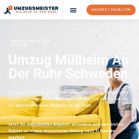
ANGEBOT ERHALTEN
UMZUGSMEISTER
BUSCH
Umzug Mülheim An
Der Ruhr
Schweden
Ihr Umzug Mülheim an der Ruhr Schweden kann so einfach sein!
Erleben Sie unseren
erstklassigen Service
und sichern Sie sich
die
besten Preise in Mülheim an der Ruhr
.
Jetzt Ihr individuelles Angebot anfordern und den ersten
Schritt zu einem stressfreien Umzug nach Schweden
machen: