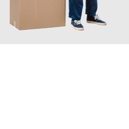
JETZT ANFRAGEN
Erleben Sie mit Umzugsmeister Busch Mülheim an der Ruhr, wie
einfach und stressfrei Ihr Umzug Mülheim an der Ruhr
Russe
sein kann. Unser Expertenteam steht bereit, um Ihnen einen
reibungslosen Übergang in Ihr neues Zuhause zu garantieren.