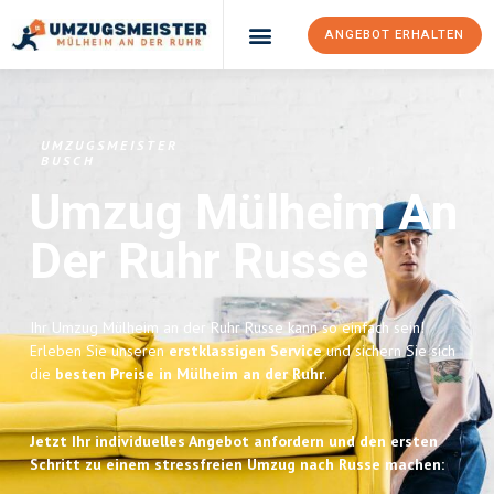
ANGEBOT ERHALTEN
UMZUGSMEISTER
BUSCH
Umzug Mülheim An
Der Ruhr
Russe
Ihr Umzug Mülheim an der Ruhr Russe kann so einfach sein!
Erleben Sie unseren
erstklassigen Service
und sichern Sie sich
die
besten Preise in Mülheim an der Ruhr
.
Jetzt Ihr individuelles Angebot anfordern und den ersten
Schritt zu einem stressfreien Umzug nach Russe machen: