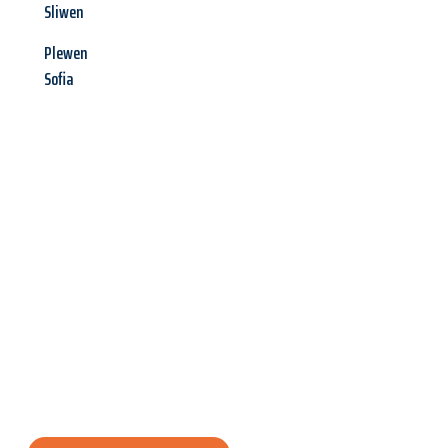
Sliwen
Plewen
Sofia
Jetzt anfragen &
Angebot
mit Best-Preis
erhalten!
Schicken Sie uns jetzt Ihre unverbindliche Anfrage und sichern
Sie sich Ihr
individuelles Umzugsangebot für Ihr Anliegen in
Mülheim an der Ruhr
zum Best-Preis! Nutzen Sie die
Gelegenheit für einen
stressfreien Umzug
mit maximalem
Komfort: