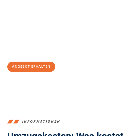
einfach und stressfrei Ihr Umzug Mülheim an der Ruhr
Jyväskylä
sein kann. Unser Expertenteam steht bereit, um Ihnen
einen reibungslosen Übergang in Ihr neues Zuhause zu
garantieren.
Jetzt
unverbindliches Angebot
erhalten &
100€ sparen:
ANGEBOT ERHALTEN
+4915792653363
INFORMATIONEN