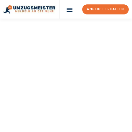
ANGEBOT ERHALTEN
UMZUGSMEISTER
BUSCH
Umzug Mülheim An
Der Ruhr
Jyväskylä
Ihr Umzug Mülheim an der Ruhr Jyväskylä kann so einfach sein!
Erleben Sie unseren
erstklassigen Service
und sichern Sie sich
die
besten Preise in Mülheim an der Ruhr
.
Jetzt Ihr individuelles Angebot anfordern und den ersten
Schritt zu einem stressfreien Umzug nach Jyväskylä
machen: