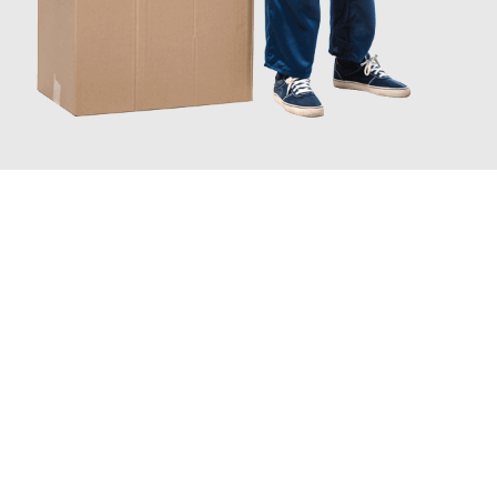
JETZT ANFRAGEN
Erleben Sie mit Umzugsmeister Busch Mülheim an der Ruhr, wie
einfach und stressfrei Ihr Umzug Mülheim an der Ruhr
Bodo
sein kann. Unser Expertenteam steht bereit, um Ihnen einen
reibungslosen Übergang in Ihr neues Zuhause zu garantieren.