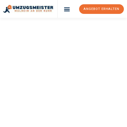
ANGEBOT ERHALTEN
UMZUGSMEISTER
BUSCH
Umzug Mülheim An
Der Ruhr
Bodo
Ihr Umzug Mülheim an der Ruhr Bodo kann so einfach sein!
Erleben Sie unseren
erstklassigen Service
und sichern Sie sich
die
besten Preise in Mülheim an der Ruhr
.
Jetzt Ihr individuelles Angebot anfordern und den ersten
Schritt zu einem stressfreien Umzug nach Bodo machen: