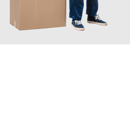
JETZT ANFRAGEN
Erleben Sie mit Umzugsmeister Busch Mülheim an der Ruhr, wie
einfach und stressfrei Ihr Umzug Mülheim an der Ruhr
Kranj
sein kann. Unser Expertenteam steht bereit, um Ihnen einen
reibungslosen Übergang in Ihr neues Zuhause zu garantieren.