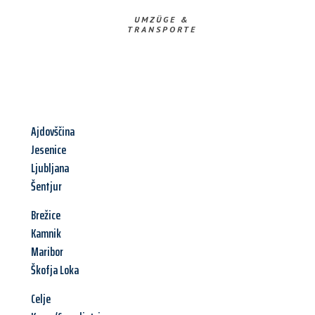
UMZÜGE &
TRANSPORTE
Ajdovščina
Jesenice
Ljubljana
Šentjur
Brežice
Kamnik
Maribor
Škofja Loka
Celje