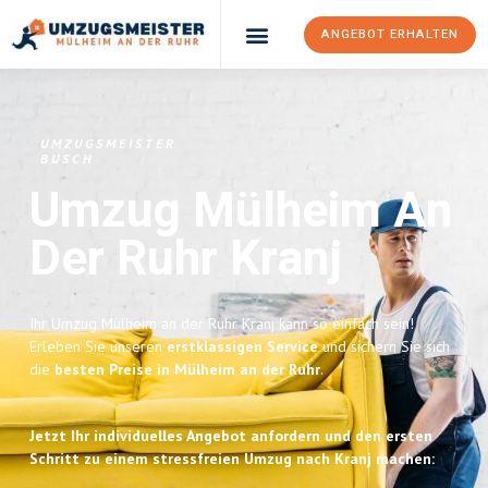
ANGEBOT ERHALTEN
UMZUGSMEISTER
BUSCH
Umzug Mülheim An
Der Ruhr
Kranj
Ihr Umzug Mülheim an der Ruhr Kranj kann so einfach sein!
Erleben Sie unseren
erstklassigen Service
und sichern Sie sich
die
besten Preise in Mülheim an der Ruhr
.
Jetzt Ihr individuelles Angebot anfordern und den ersten
Schritt zu einem stressfreien Umzug nach Kranj machen: