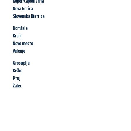
Koper/Capodistria
Nova Gorica
Slovenska Bistrica
Domžale
Kranj
Novo mesto
Velenje
Grosuplje
Krško
Ptuj
Žalec