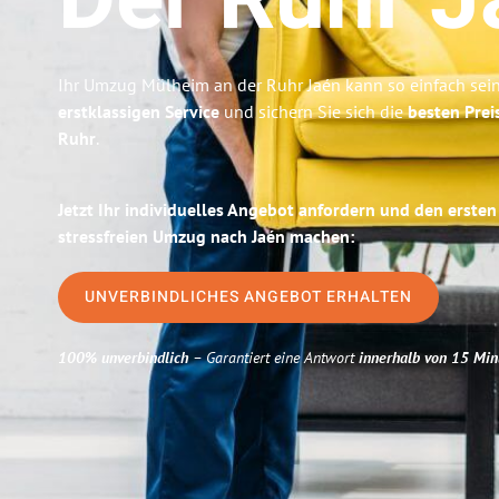
Der Ruhr
J
Ihr Umzug Mülheim an der Ruhr Jaén kann so einfach sein
erstklassigen Service
und sichern Sie sich die
besten Prei
Ruhr
.
Jetzt Ihr individuelles Angebot anfordern und den ersten
stressfreien Umzug nach Jaén machen:
UNVERBINDLICHES ANGEBOT ERHALTEN
100% unverbindlich
– Garantiert eine Antwort
innerhalb von 15 Min