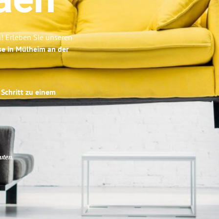
aén
! Erleben Sie unseren
se in Mülheim an der
 Schritt zu einem
uten
.