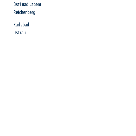
Osti nad Labem
Reichenberg
Karlsbad
Ostrau
Jetzt anfragen &
Angebot
mit Best-Preis
erhalten!
Schicken Sie uns jetzt Ihre unverbindliche Anfrage und sichern
Sie sich Ihr
individuelles Umzugsangebot für Ihr Anliegen in
Mülheim an der Ruhr
zum Best-Preis! Nutzen Sie die
Gelegenheit für einen
stressfreien Umzug
mit maximalem
Komfort: