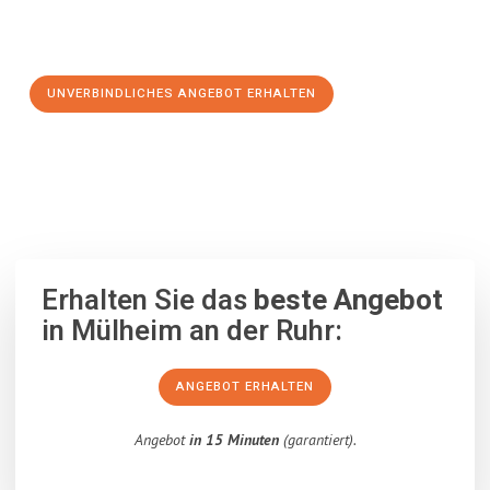
Schritt zu einem stressfreien Umzug nach Cesky Krumlov
machen:
UNVERBINDLICHES ANGEBOT ERHALTEN
100% unverbindlich
– Garantiert eine Antwort
innerhalb von 15
Minuten
.
Erhalten Sie das
beste Angebot
in Mülheim an der Ruhr:
ANGEBOT ERHALTEN
Angebot
in 15 Minuten
(garantiert).