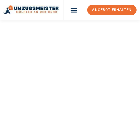
ANGEBOT ERHALTEN
UMZUGSMEISTER
BUSCH
Umzug Mülheim An
Der Ruhr
Cesky Krumlov
Ihr Umzug Mülheim an der Ruhr Cesky Krumlov kann so einfach
sein! Erleben Sie unseren
erstklassigen Service
und sichern Sie
sich die
besten Preise in Mülheim an der Ruhr
.
Jetzt Ihr individuelles Angebot anfordern und den ersten