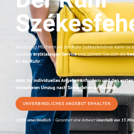
Der Ruhr
Székesfeh
Ihr Umzug Mülheim an der Ruhr Székesfehérvár kann so ei
unseren
erstklassigen Service
und sichern Sie sich die
bes
an der Ruhr
.
Jetzt Ihr individuelles Angebot anfordern und den ersten
stressfreien Umzug nach Székesfehérvár machen:
UNVERBINDLICHES ANGEBOT ERHALTEN
100% unverbindlich
– Garantiert eine Antwort
innerhalb von 15 Min