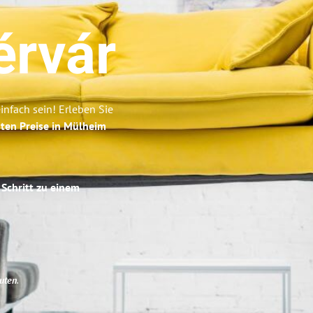
érvár
nfach sein! Erleben Sie
ten Preise in Mülheim
 Schritt zu einem
uten
.