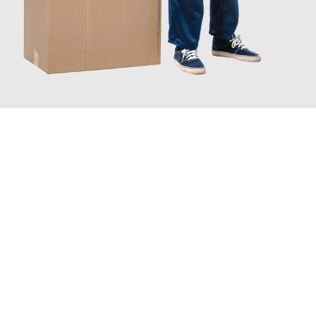
JETZT ANFRAGEN
Erleben Sie mit Umzugsmeister Busch Mülheim an der Ruhr, wie
einfach und stressfrei Ihr Umzug Mülheim an der Ruhr
Athen
sein kann. Unser Expertenteam steht bereit, um Ihnen einen
reibungslosen Übergang in Ihr neues Zuhause zu garantieren.