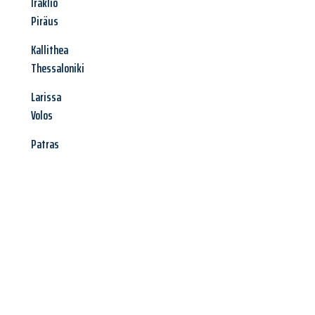
Iraklio
Piräus
Kallithea
Thessaloniki
Larissa
Volos
Patras
Jetzt anfragen &
Angebot
mit Best-Preis
erhalten!