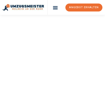
ANGEBOT ERHALTEN
UMZUGSMEISTER
BUSCH
Umzug Mülheim An
Der Ruhr
Athen
Ihr Umzug Mülheim an der Ruhr Athen kann so einfach sein!
Erleben Sie unseren
erstklassigen Service
und sichern Sie sich
die
besten Preise in Mülheim an der Ruhr
.
Jetzt Ihr individuelles Angebot anfordern und den ersten
Schritt zu einem stressfreien Umzug nach Athen machen: