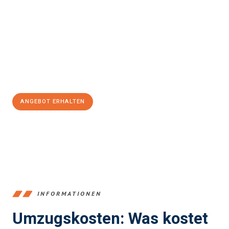
Kallithea
sein kann. Unser Expertenteam steht bereit, um Ihnen
einen reibungslosen Übergang in Ihr neues Zuhause zu
garantieren.
Jetzt
unverbindliches Angebot
erhalten &
100€ sparen:
ANGEBOT ERHALTEN
+4915792653363
INFORMATIONEN
Umzugskosten: Was kostet