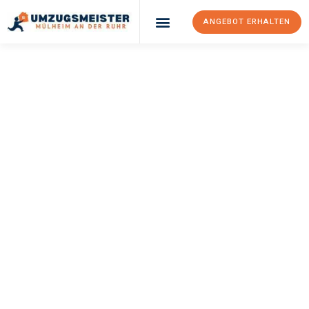
ANGEBOT ERHALTEN
UMZUGSMEISTER
BUSCH
Umzug Mülheim An
Der Ruhr
Kallithea
Ihr Umzug Mülheim an der Ruhr Kallithea kann so einfach sein!
Erleben Sie unseren
erstklassigen Service
und sichern Sie sich
die
besten Preise in Mülheim an der Ruhr
.
Jetzt Ihr individuelles Angebot anfordern und den ersten
Schritt zu einem stressfreien Umzug nach Kallithea
machen: