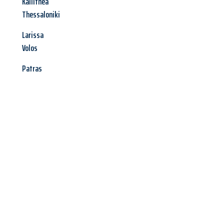
Kallithea
Thessaloniki
Larissa
Volos
Patras
Jetzt anfragen &
Angebot
mit Best-Preis
erhalten!
Schicken Sie uns jetzt Ihre unverbindliche Anfrage und sichern
Sie sich Ihr
individuelles Umzugsangebot für Ihr Anliegen in
Mülheim an der Ruhr
zum Best-Preis! Nutzen Sie die
Gelegenheit für einen
stressfreien Umzug
mit maximalem