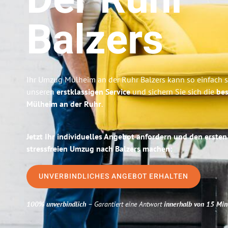
Der Ruhr
Balzers
Ihr Umzug Mülheim an der Ruhr Balzers kann so einfach s
unseren
erstklassigen Service
und sichern Sie sich die
bes
Mülheim an der Ruhr
.
Jetzt Ihr individuelles Angebot anfordern und den ersten
stressfreien Umzug nach Balzers machen:
UNVERBINDLICHES ANGEBOT ERHALTEN
100% unverbindlich
– Garantiert eine Antwort
innerhalb von 15 Min