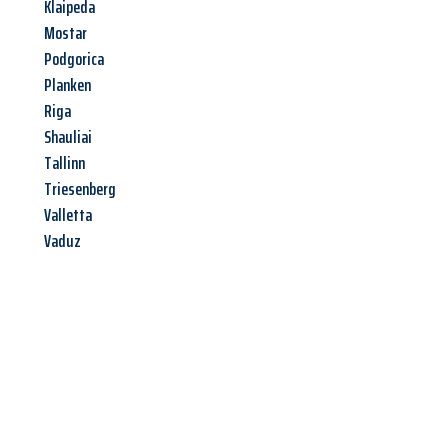
Klaipeda
Mostar
Podgorica
Planken
Riga
Shauliai
Tallinn
Triesenberg
Valletta
Vaduz
Jetzt anfragen &
Angebot
mit Best-Preis
erhalten!