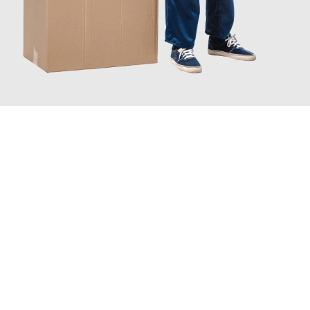
JETZT ANFRAGEN
Erleben Sie mit Umzugsmeister Busch Mülheim an der Ruhr, wie
einfach und stressfrei Ihr Umzug Mülheim an der Ruhr
Kaunas
sein kann. Unser Expertenteam steht bereit, um Ihnen
einen reibungslosen Übergang in Ihr neues Zuhause zu