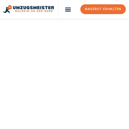
ANGEBOT ERHALTEN
UMZUGSMEISTER
BUSCH
Umzug Mülheim An
Der Ruhr
Kaunas
Ihr Umzug Mülheim an der Ruhr Kaunas kann so einfach sein!
Erleben Sie unseren
erstklassigen Service
und sichern Sie sich
die
besten Preise in Mülheim an der Ruhr
.
Jetzt Ihr individuelles Angebot anfordern und den ersten
Schritt zu einem stressfreien Umzug nach Kaunas machen: