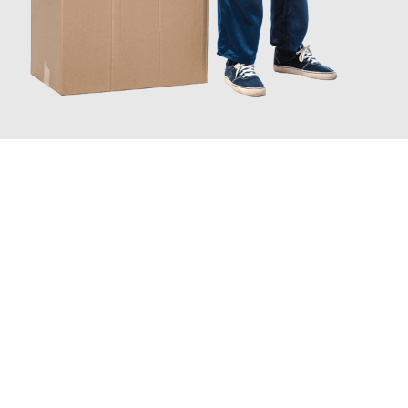
JETZT ANFRAGEN
Erleben Sie mit Umzugsmeister Busch Mülheim an der Ruhr, wie
einfach und stressfrei Ihr Umzug Mülheim an der Ruhr
Porto
sein kann. Unser Expertenteam steht bereit, um Ihnen einen
reibungslosen Übergang in Ihr neues Zuhause zu garantieren.