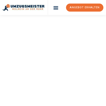
ANGEBOT ERHALTEN
UMZUGSMEISTER
BUSCH
Umzug Mülheim An
Der Ruhr
Porto
Ihr Umzug Mülheim an der Ruhr Porto kann so einfach sein!
Erleben Sie unseren
erstklassigen Service
und sichern Sie sich
die
besten Preise in Mülheim an der Ruhr
.
Jetzt Ihr individuelles Angebot anfordern und den ersten
Schritt zu einem stressfreien Umzug nach Porto machen: