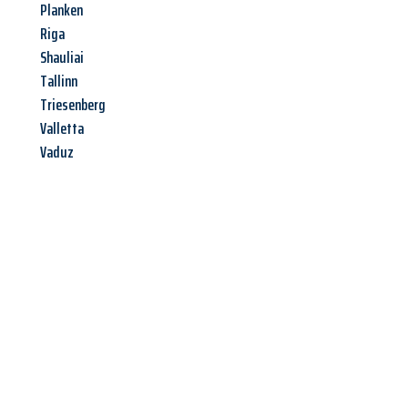
Planken
Riga
Shauliai
Tallinn
Triesenberg
Valletta
Vaduz
Jetzt anfragen &
Angebot
mit Best-Preis
erhalten!
Schicken Sie uns jetzt Ihre unverbindliche Anfrage und sichern
Sie sich Ihr
individuelles Umzugsangebot für Ihr Anliegen in