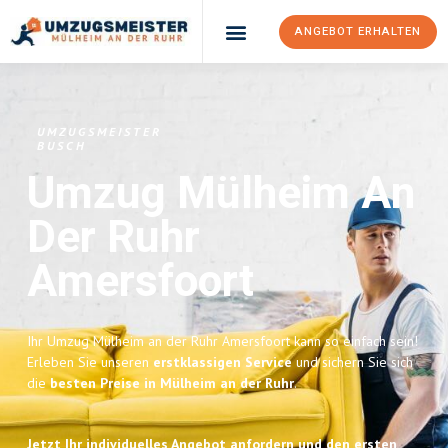
ANGEBOT ERHALTEN
UMZUGSMEISTER
BUSCH
Umzug Mülheim An
Der Ruhr
Amersfoort
Ihr Umzug Mülheim an der Ruhr Amersfoort kann so einfach sein!
Erleben Sie unseren
erstklassigen Service
und sichern Sie sich
die
besten Preise in Mülheim an der Ruhr
.
Jetzt Ihr individuelles Angebot anfordern und den ersten