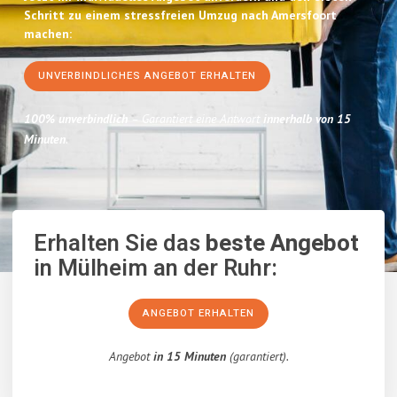
Schritt zu einem stressfreien Umzug nach Amersfoort
machen:
UNVERBINDLICHES ANGEBOT ERHALTEN
100% unverbindlich
– Garantiert eine Antwort
innerhalb von 15
Minuten
.
Erhalten Sie das
beste Angebot
in Mülheim an der Ruhr:
ANGEBOT ERHALTEN
Angebot
in 15 Minuten
(garantiert).