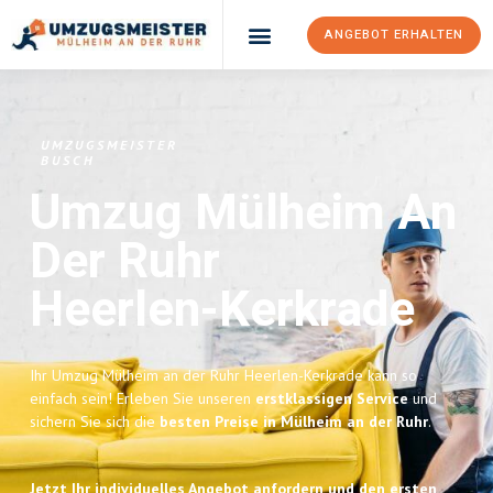
ANGEBOT ERHALTEN
UMZUGSMEISTER
BUSCH
Umzug Mülheim An
Der Ruhr
Heerlen-Kerkrade
Ihr Umzug Mülheim an der Ruhr Heerlen-Kerkrade kann so
einfach sein! Erleben Sie unseren
erstklassigen Service
und
sichern Sie sich die
besten Preise in Mülheim an der Ruhr
.
Jetzt Ihr individuelles Angebot anfordern und den ersten