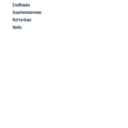
Eindhoven
Haarlemmermeer
Rotterdam
Venlo
Jetzt anfragen &
Angebot
mit Best-Preis
erhalten!
Schicken Sie uns jetzt Ihre unverbindliche Anfrage und sichern
Sie sich Ihr
individuelles Umzugsangebot für Ihr Anliegen in
Mülheim an der Ruhr
zum Best-Preis! Nutzen Sie die
Gelegenheit für einen
stressfreien Umzug
mit maximalem
Komfort: