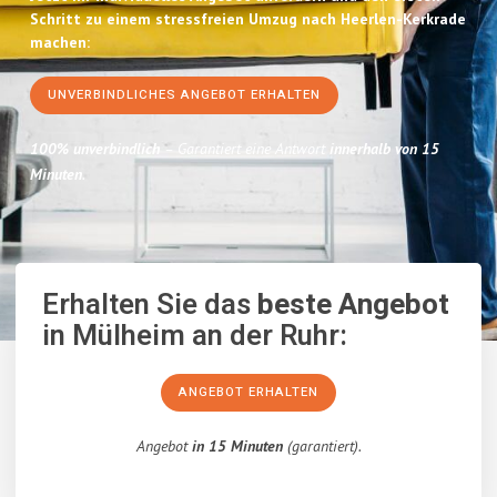
Schritt zu einem stressfreien Umzug nach Heerlen-Kerkrade
machen:
UNVERBINDLICHES ANGEBOT ERHALTEN
100% unverbindlich
– Garantiert eine Antwort
innerhalb von 15
Minuten
.
Erhalten Sie das
beste Angebot
in Mülheim an der Ruhr:
ANGEBOT ERHALTEN
Angebot
in 15 Minuten
(garantiert).