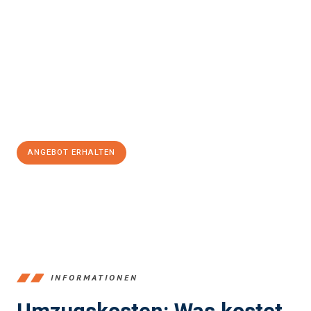
einfach und stressfrei Ihr Umzug Mülheim an der Ruhr
Eindhoven
sein kann. Unser Expertenteam steht bereit, um Ihnen
einen reibungslosen Übergang in Ihr neues Zuhause zu
garantieren.
Jetzt
unverbindliches Angebot
erhalten &
100€ sparen:
ANGEBOT ERHALTEN
+4915792653363
INFORMATIONEN