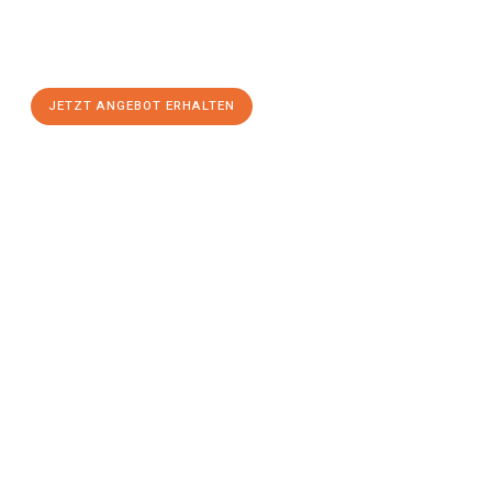
Mülheim an der Ruhr
zum Best-Preis! Nutzen Sie die
Gelegenheit für einen
stressfreien Umzug
mit maximalem
Komfort:
JETZT ANGEBOT ERHALTEN