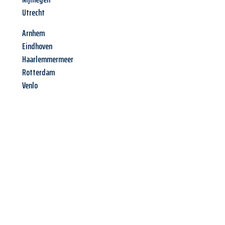
Utrecht
Arnhem
Eindhoven
Haarlemmermeer
Rotterdam
Venlo
Jetzt anfragen &
Angebot
mit Best-Preis
erhalten!
Schicken Sie uns jetzt Ihre unverbindliche Anfrage und sichern
Sie sich Ihr
individuelles Umzugsangebot für Ihr Anliegen in