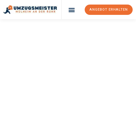
ANGEBOT ERHALTEN
UMZUGSMEISTER
BUSCH
Umzug Mülheim An
Der Ruhr
Eindhoven
Ihr Umzug Mülheim an der Ruhr Eindhoven kann so einfach sein!
Erleben Sie unseren
erstklassigen Service
und sichern Sie sich
die
besten Preise in Mülheim an der Ruhr
.
Jetzt Ihr individuelles Angebot anfordern und den ersten
Schritt zu einem stressfreien Umzug nach Eindhoven
machen: