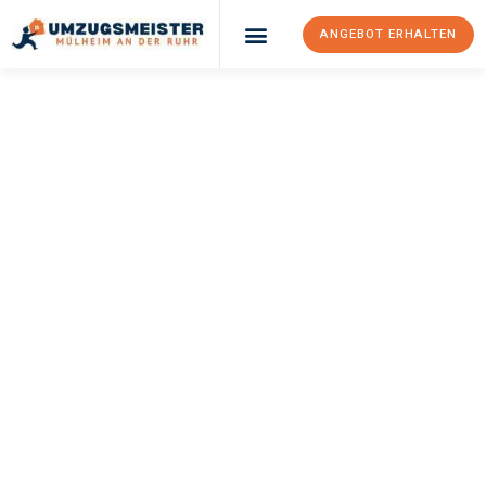
ANGEBOT ERHALTEN
UMZUGSMEISTER
BUSCH
Umzug Mülheim An
Der Ruhr
Rybnik
Ihr Umzug Mülheim an der Ruhr Rybnik kann so einfach sein!
Erleben Sie unseren
erstklassigen Service
und sichern Sie sich
die
besten Preise in Mülheim an der Ruhr
.
Jetzt Ihr individuelles Angebot anfordern und den ersten
Schritt zu einem stressfreien Umzug nach Rybnik machen: