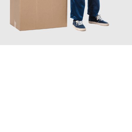
JETZT ANFRAGEN
Erleben Sie mit Umzugsmeister Busch Mülheim an der Ruhr, wie
einfach und stressfrei Ihr Umzug Mülheim an der Ruhr
Rybnik
sein kann. Unser Expertenteam steht bereit, um Ihnen
einen reibungslosen Übergang in Ihr neues Zuhause zu