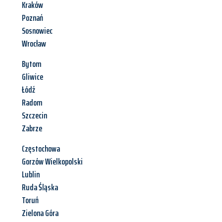
Kraków
Poznań
Sosnowiec
Wrocław
Bytom
Gliwice
Łódź
Radom
Szczecin
Zabrze
Częstochowa
Gorzów Wielkopolski
Lublin
Ruda Śląska
Toruń
Zielona Góra