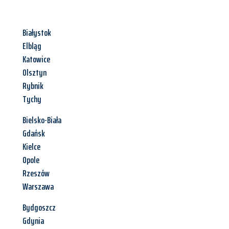
Białystok
Elbląg
Katowice
Olsztyn
Rybnik
Tychy
Bielsko-Biała
Gdańsk
Kielce
Opole
Rzeszów
Warszawa
Bydgoszcz
Gdynia