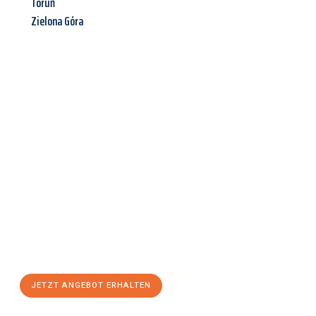
Toruń
Zielona Góra
Jetzt anfragen &
Angebot
mit Best-Preis
erhalten!
Schicken Sie uns jetzt Ihre unverbindliche Anfrage und sichern
Sie sich Ihr
individuelles Umzugsangebot für Ihr Anliegen in
Mülheim an der Ruhr
zum Best-Preis! Nutzen Sie die
Gelegenheit für einen
stressfreien Umzug
mit maximalem
Komfort:
JETZT ANGEBOT ERHALTEN