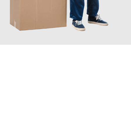
JETZT ANFRAGEN
Erleben Sie mit Umzugsmeister Busch Mülheim an der Ruhr, wie
einfach und stressfrei Ihr Umzug Mülheim an der Ruhr
Tychy
sein kann. Unser Expertenteam steht bereit, um Ihnen einen
reibungslosen Übergang in Ihr neues Zuhause zu garantieren.