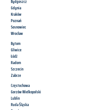
Bydgoszcz
Gdynia
Kraków
Poznań
Sosnowiec
Wrocław
Bytom
Gliwice
Łódź
Radom
Szczecin
Zabrze
Częstochowa
Gorzów Wielkopolski
Lublin
Ruda Śląska