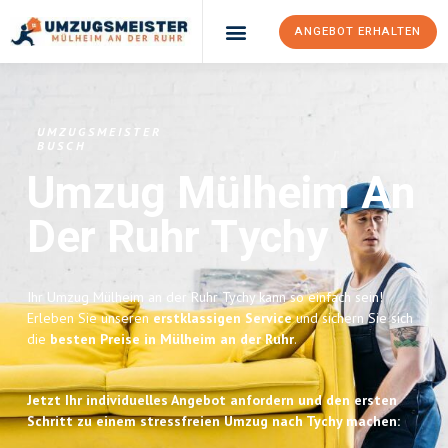
ANGEBOT ERHALTEN
UMZUGSMEISTER
BUSCH
Umzug Mülheim An
Der Ruhr
Tychy
Ihr Umzug Mülheim an der Ruhr Tychy kann so einfach sein!
Erleben Sie unseren
erstklassigen Service
und sichern Sie sich
die
besten Preise in Mülheim an der Ruhr
.
Jetzt Ihr individuelles Angebot anfordern und den ersten
Schritt zu einem stressfreien Umzug nach Tychy machen: