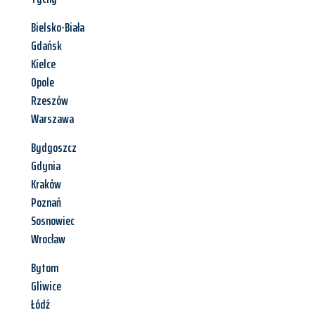
Bielsko-Biała
Gdańsk
Kielce
Opole
Rzeszów
Warszawa
Bydgoszcz
Gdynia
Kraków
Poznań
Sosnowiec
Wrocław
Bytom
Gliwice
Łódź