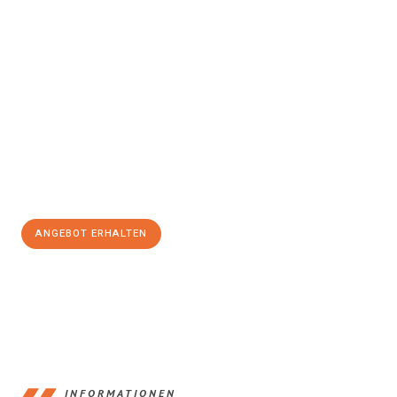
Erleben Sie mit Umzugsmeister Busch Mülheim an der Ruhr, wie
einfach und stressfrei Ihr Umzug Mülheim an der Ruhr
Sosnowiec
sein kann. Unser Expertenteam steht bereit, um Ihnen
einen reibungslosen Übergang in Ihr neues Zuhause zu
garantieren.
Jetzt
unverbindliches Angebot
erhalten &
100€ sparen:
ANGEBOT ERHALTEN
+4915792653363
INFORMATIONEN