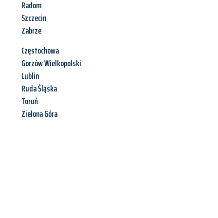
Radom
Szczecin
Zabrze
Częstochowa
Gorzów Wielkopolski
Lublin
Ruda Śląska
Toruń
Zielona Góra
Jetzt anfragen &
Angebot
mit Best-Preis
erhalten!