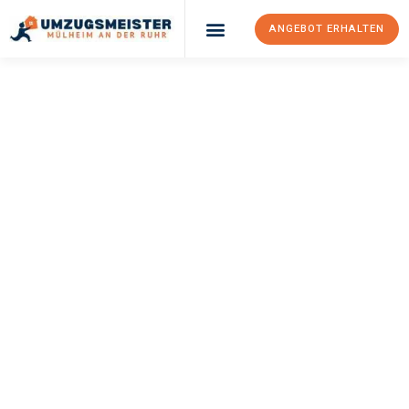
ANGEBOT ERHALTEN
UMZUGSMEISTER
BUSCH
Umzug Mülheim An
Der Ruhr
Sosnowiec
Ihr Umzug Mülheim an der Ruhr Sosnowiec kann so einfach sein!
Erleben Sie unseren
erstklassigen Service
und sichern Sie sich
die
besten Preise in Mülheim an der Ruhr
.
Jetzt Ihr individuelles Angebot anfordern und den ersten