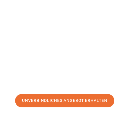
Der Ruhr
Kraljevo
Ihr Umzug Mülheim an der Ruhr Kraljevo kann so einfach 
unseren
erstklassigen Service
und sichern Sie sich die
bes
Mülheim an der Ruhr
.
Jetzt Ihr individuelles Angebot anfordern und den ersten
stressfreien Umzug nach Kraljevo machen:
UNVERBINDLICHES ANGEBOT ERHALTEN
100% unverbindlich
– Garantiert eine Antwort
innerhalb von 15 Min