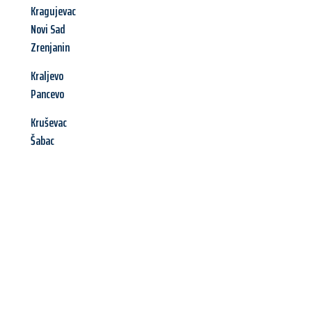
Kragujevac
Novi Sad
Zrenjanin
Kraljevo
Pancevo
Kruševac
Šabac
Jetzt anfragen &
Angebot
mit Best-Preis
erhalten!
Schicken Sie uns jetzt Ihre unverbindliche Anfrage und sichern