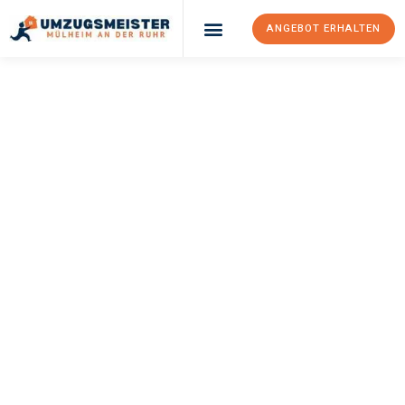
ANGEBOT ERHALTEN
UMZUGSMEISTER
BUSCH
Umzug Mülheim An
Der Ruhr
Novi Sad
Ihr Umzug Mülheim an der Ruhr Novi Sad kann so einfach sein!
Erleben Sie unseren
erstklassigen Service
und sichern Sie sich
die
besten Preise in Mülheim an der Ruhr
.
Jetzt Ihr individuelles Angebot anfordern und den ersten
Schritt zu einem stressfreien Umzug nach Novi Sad
machen: