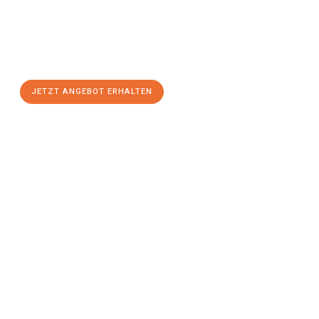
Sie sich Ihr
individuelles Umzugsangebot für Ihr Anliegen in
Mülheim an der Ruhr
zum Best-Preis! Nutzen Sie die
Gelegenheit für einen
stressfreien Umzug
mit maximalem
Komfort:
JETZT ANGEBOT ERHALTEN