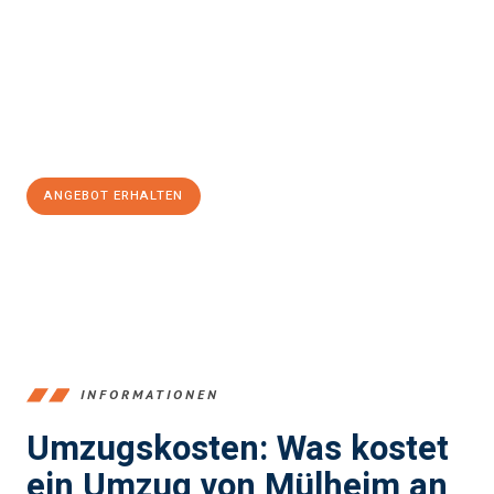
Sad
sein kann. Unser Expertenteam steht bereit, um Ihnen einen
reibungslosen Übergang in Ihr neues Zuhause zu garantieren.
Jetzt
unverbindliches Angebot
erhalten &
100€ sparen:
ANGEBOT ERHALTEN
+4915792653363
INFORMATIONEN
Umzugskosten: Was kostet
ein Umzug von Mülheim an