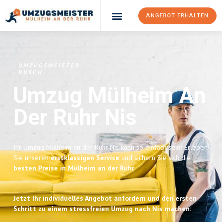
ANGEBOT ERHALTEN
UMZUGSMEISTER
BUSCH
Umzug Mülheim An
Der Ruhr
Nis
Ihr Umzug Mülheim an der Ruhr Nis kann so einfach sein! Erleben
Sie unseren
erstklassigen Service
und sichern Sie sich die
besten Preise in Mülheim an der Ruhr
.
Jetzt Ihr individuelles Angebot anfordern und den ersten
Schritt zu einem stressfreien Umzug nach Nis machen: