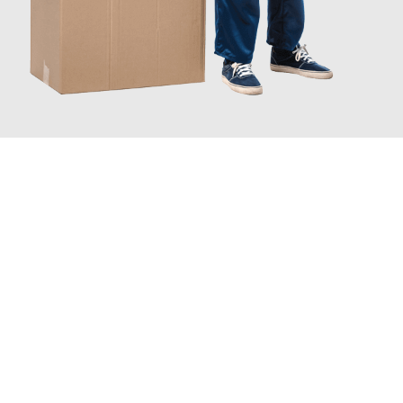
JETZT ANFRAGEN
Erleben Sie mit Umzugsmeister Busch Mülheim an der Ruhr, wie
einfach und stressfrei Ihr Umzug Mülheim an der Ruhr
Nis
sein kann. Unser Expertenteam steht bereit, um Ihnen einen
reibungslosen Übergang in Ihr neues Zuhause zu garantieren.