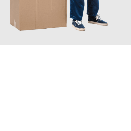
JETZT ANFRAGEN
Erleben Sie mit Umzugsmeister Busch Mülheim an der Ruhr, wie
einfach und stressfrei Ihr Umzug Mülheim an der Ruhr
Kiel
sein kann. Unser Expertenteam steht bereit, um Ihnen einen
reibungslosen Übergang in Ihr neues Zuhause zu garantieren.