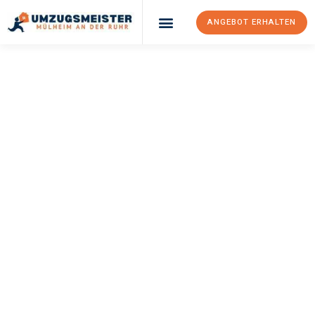
ANGEBOT ERHALTEN
UMZUGSMEISTER
BUSCH
Umzug Mülheim An
Der Ruhr
Kiel
Ihr Umzug Mülheim an der Ruhr Kiel kann so einfach sein!
Erleben Sie unseren
erstklassigen Service
und sichern Sie sich
die
besten Preise in Mülheim an der Ruhr
.
Jetzt Ihr individuelles Angebot anfordern und den ersten
Schritt zu einem stressfreien Umzug nach Kiel machen: