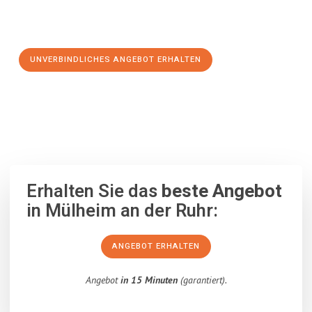
Schritt zu einem stressfreien Umzug nach Magdeburg
machen:
UNVERBINDLICHES ANGEBOT ERHALTEN
100% unverbindlich
– Garantiert eine Antwort
innerhalb von 15
Minuten
.
Erhalten Sie das
beste Angebot
in Mülheim an der Ruhr:
ANGEBOT ERHALTEN
Angebot
in 15 Minuten
(garantiert).