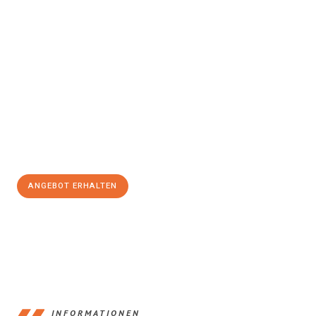
Erleben Sie mit Umzugsmeister Busch Mülheim an der Ruhr, wie
einfach und stressfrei Ihr Umzug Mülheim an der Ruhr
Magdeburg
sein kann. Unser Expertenteam steht bereit, um Ihnen
einen reibungslosen Übergang in Ihr neues Zuhause zu
garantieren.
Jetzt
unverbindliches Angebot
erhalten &
100€ sparen:
ANGEBOT ERHALTEN
+4915792653363
INFORMATIONEN