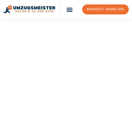
ANGEBOT ERHALTEN
UMZUGSMEISTER
BUSCH
Umzug Mülheim An
Der Ruhr
Magdeburg
Ihr Umzug Mülheim an der Ruhr Magdeburg kann so einfach sein!
Erleben Sie unseren
erstklassigen Service
und sichern Sie sich
die
besten Preise in Mülheim an der Ruhr
.
Jetzt Ihr individuelles Angebot anfordern und den ersten