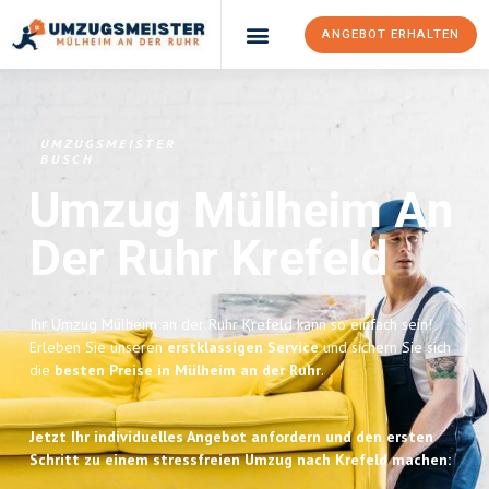
ANGEBOT ERHALTEN
UMZUGSMEISTER
BUSCH
Umzug Mülheim An
Der Ruhr
Krefeld
Ihr Umzug Mülheim an der Ruhr Krefeld kann so einfach sein!
Erleben Sie unseren
erstklassigen Service
und sichern Sie sich
die
besten Preise in Mülheim an der Ruhr
.
Jetzt Ihr individuelles Angebot anfordern und den ersten
Schritt zu einem stressfreien Umzug nach Krefeld machen: