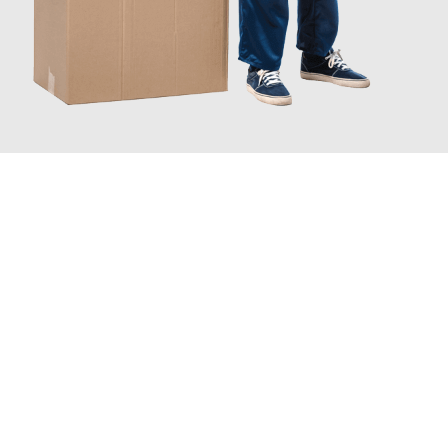
JETZT ANFRAGEN
Erleben Sie mit Umzugsmeister Busch Mülheim an der Ruhr, wie
einfach und stressfrei Ihr Umzug Mülheim an der Ruhr
Krefeld
sein kann. Unser Expertenteam steht bereit, um Ihnen
einen reibungslosen Übergang in Ihr neues Zuhause zu