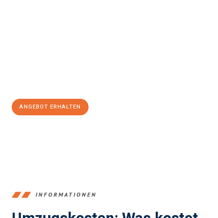
einfach und stressfrei Ihr Umzug Mülheim an der Ruhr
Wuppertal
sein kann. Unser Expertenteam steht bereit, um Ihnen
einen reibungslosen Übergang in Ihr neues Zuhause zu
garantieren.
Jetzt
unverbindliches Angebot
erhalten &
100€ sparen:
ANGEBOT ERHALTEN
+4915792653363
INFORMATIONEN