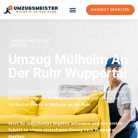
ANGEBOT ERHALTEN
UMZUGSMEISTER
BUSCH
Umzug Mülheim An
Der Ruhr
Wuppertal
Ihr Umzug Mülheim an der Ruhr Wuppertal kann so einfach sein!
Erleben Sie unseren
erstklassigen Service
und sichern Sie sich
die
besten Preise in Mülheim an der Ruhr
.
Jetzt Ihr individuelles Angebot anfordern und den ersten
Schritt zu einem stressfreien Umzug nach Wuppertal
machen: