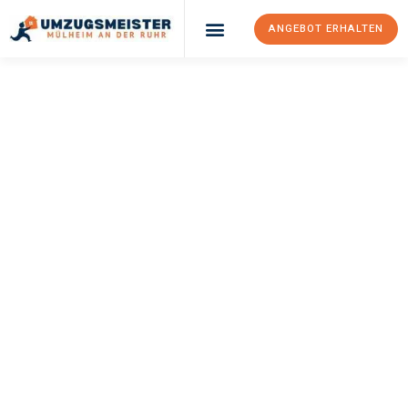
ANGEBOT ERHALTEN
UMZUGSMEISTER
BUSCH
Umzug Mülheim An
Der Ruhr
Bologna
Ihr Umzug Mülheim an der Ruhr Bologna kann so einfach sein!
Erleben Sie unseren
erstklassigen Service
und sichern Sie sich
die
besten Preise in Mülheim an der Ruhr
.
Jetzt Ihr individuelles Angebot anfordern und den ersten
Schritt zu einem stressfreien Umzug nach Bologna machen: