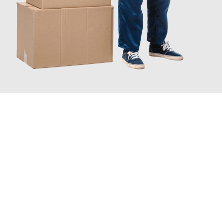
JETZT ANFRAGEN
Erleben Sie mit Umzugsmeister Busch Mülheim an der Ruhr, wie
einfach und stressfrei Ihr Umzug Mülheim an der Ruhr
Bologna
sein kann. Unser Expertenteam steht bereit, um Ihnen