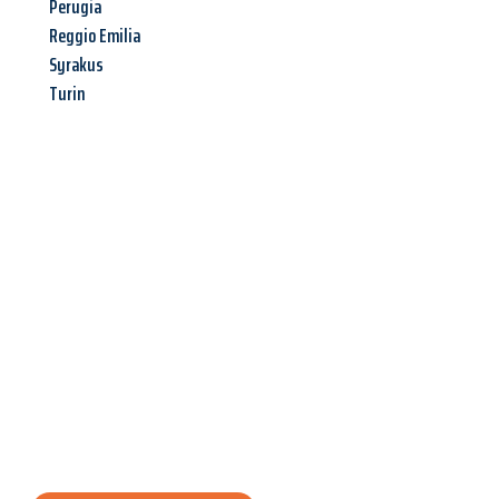
Perugia
Reggio Emilia
Syrakus
Turin
Jetzt anfragen &
Angebot
mit Best-Preis
erhalten!
Schicken Sie uns jetzt Ihre unverbindliche Anfrage und sichern
Sie sich Ihr
individuelles Umzugsangebot für Ihr Anliegen in
Mülheim an der Ruhr
zum Best-Preis! Nutzen Sie die
Gelegenheit für einen
stressfreien Umzug
mit maximalem
Komfort: