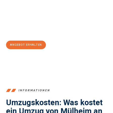
einen reibungslosen Übergang in Ihr neues Zuhause zu
garantieren.
Jetzt
unverbindliches Angebot
erhalten &
100€ sparen:
ANGEBOT ERHALTEN
+4915792653363
INFORMATIONEN
Umzugskosten: Was kostet
ein Umzug von Mülheim an