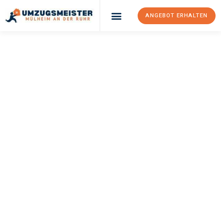
ANGEBOT ERHALTEN
UMZUGSMEISTER
BUSCH
Umzug Mülheim An
Der Ruhr
Foggia
Ihr Umzug Mülheim an der Ruhr Foggia kann so einfach sein!
Erleben Sie unseren
erstklassigen Service
und sichern Sie sich
die
besten Preise in Mülheim an der Ruhr
.
Jetzt Ihr individuelles Angebot anfordern und den ersten
Schritt zu einem stressfreien Umzug nach Foggia machen: