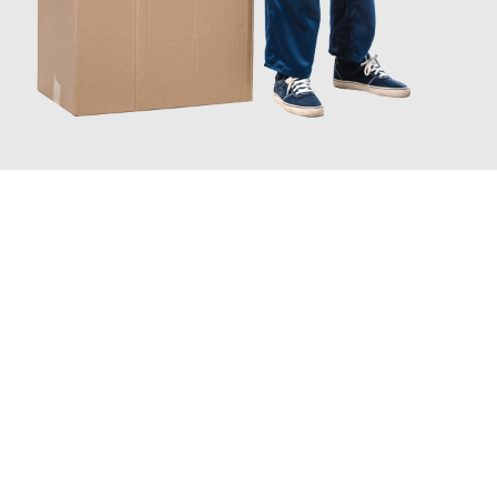
JETZT ANFRAGEN
Erleben Sie mit Umzugsmeister Busch Mülheim an der Ruhr, wie
einfach und stressfrei Ihr Umzug Mülheim an der Ruhr
Foggia
sein kann. Unser Expertenteam steht bereit, um Ihnen
einen reibungslosen Übergang in Ihr neues Zuhause zu