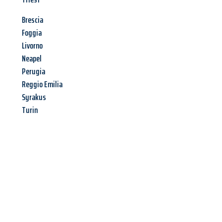
Brescia
Foggia
Livorno
Neapel
Perugia
Reggio Emilia
Syrakus
Turin
Jetzt anfragen &
Angebot
mit Best-Preis
erhalten!