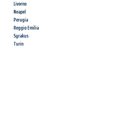
Livorno
Neapel
Perugia
Reggio Emilia
Syrakus
Turin
Jetzt anfragen &
Angebot
mit Best-Preis
erhalten!
Schicken Sie uns jetzt Ihre unverbindliche Anfrage und sichern
Sie sich Ihr
individuelles Umzugsangebot für Ihr Anliegen in
Mülheim an der Ruhr
zum Best-Preis! Nutzen Sie die