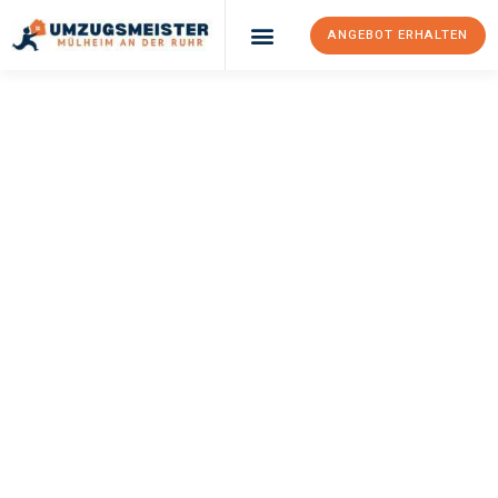
ANGEBOT ERHALTEN
UMZUGSMEISTER
BUSCH
Umzug Mülheim An
Der Ruhr
Ferrara
Ihr Umzug Mülheim an der Ruhr Ferrara kann so einfach sein!
Erleben Sie unseren
erstklassigen Service
und sichern Sie sich
die
besten Preise in Mülheim an der Ruhr
.
Jetzt Ihr individuelles Angebot anfordern und den ersten
Schritt zu einem stressfreien Umzug nach Ferrara machen: