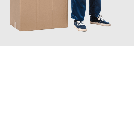
JETZT ANFRAGEN
Erleben Sie mit Umzugsmeister Busch Mülheim an der Ruhr, wie
einfach und stressfrei Ihr Umzug Mülheim an der Ruhr
Ferrara
sein kann. Unser Expertenteam steht bereit, um Ihnen
einen reibungslosen Übergang in Ihr neues Zuhause zu