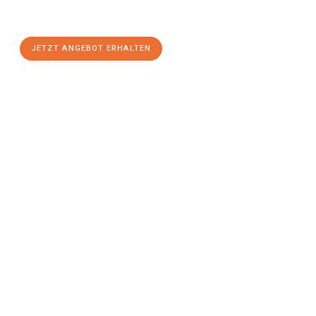
Gelegenheit für einen
stressfreien Umzug
mit maximalem
Komfort:
JETZT ANGEBOT ERHALTEN