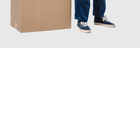
JETZT ANFRAGEN
Erleben Sie mit Umzugsmeister Busch Mülheim an der Ruhr, wie
einfach und stressfrei Ihr Umzug Mülheim an der Ruhr
Genua
sein kann. Unser Expertenteam steht bereit, um Ihnen einen
reibungslosen Übergang in Ihr neues Zuhause zu garantieren.