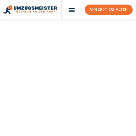
ANGEBOT ERHALTEN
UMZUGSMEISTER
BUSCH
Umzug Mülheim An
Der Ruhr
Genua
Ihr Umzug Mülheim an der Ruhr Genua kann so einfach sein!
Erleben Sie unseren
erstklassigen Service
und sichern Sie sich
die
besten Preise in Mülheim an der Ruhr
.
Jetzt Ihr individuelles Angebot anfordern und den ersten
Schritt zu einem stressfreien Umzug nach Genua machen: