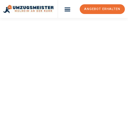
ANGEBOT ERHALTEN
UMZUGSMEISTER
BUSCH
Umzug Mülheim An
Der Ruhr
Amstetten
Ihr Umzug Mülheim an der Ruhr Amstetten kann so einfach sein!
Erleben Sie unseren
erstklassigen Service
und sichern Sie sich
die
besten Preise in Mülheim an der Ruhr
.
Jetzt Ihr individuelles Angebot anfordern und den ersten
Schritt zu einem stressfreien Umzug nach Amstetten
machen: