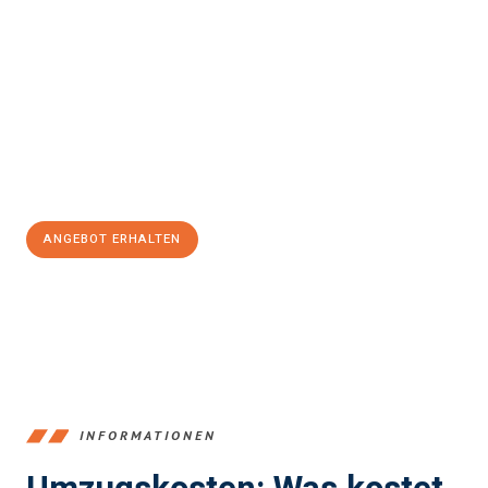
einfach und stressfrei Ihr Umzug Mülheim an der Ruhr
Amstetten
sein kann. Unser Expertenteam steht bereit, um Ihnen
einen reibungslosen Übergang in Ihr neues Zuhause zu
garantieren.
Jetzt
unverbindliches Angebot
erhalten &
100€ sparen:
ANGEBOT ERHALTEN
+4915792653363
INFORMATIONEN