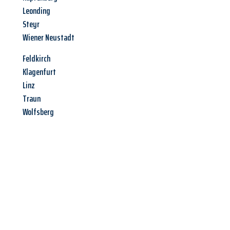
Leonding
Steyr
Wiener Neustadt
Feldkirch
Klagenfurt
Linz
Traun
Wolfsberg
Jetzt anfragen &
Angebot
mit Best-Preis
erhalten!