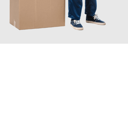
JETZT ANFRAGEN
Erleben Sie mit Umzugsmeister Busch Mülheim an der Ruhr, wie
einfach und stressfrei Ihr Umzug Mülheim an der Ruhr
Graz
sein kann. Unser Expertenteam steht bereit, um Ihnen einen
reibungslosen Übergang in Ihr neues Zuhause zu garantieren.