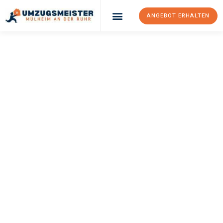
ANGEBOT ERHALTEN
UMZUGSMEISTER
BUSCH
Umzug Mülheim An
Der Ruhr
Graz
Ihr Umzug Mülheim an der Ruhr Graz kann so einfach sein!
Erleben Sie unseren
erstklassigen Service
und sichern Sie sich
die
besten Preise in Mülheim an der Ruhr
.
Jetzt Ihr individuelles Angebot anfordern und den ersten
Schritt zu einem stressfreien Umzug nach Graz machen: