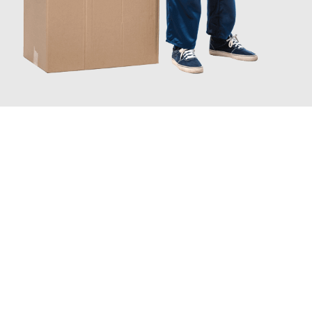
JETZT ANFRAGEN
Erleben Sie mit Umzugsmeister Busch Mülheim an der Ruhr, wie
einfach und stressfrei Ihr Umzug Mülheim an der Ruhr
Wels
sein kann. Unser Expertenteam steht bereit, um Ihnen einen
reibungslosen Übergang in Ihr neues Zuhause zu garantieren.