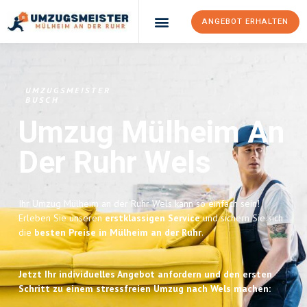
ANGEBOT ERHALTEN
UMZUGSMEISTER
BUSCH
Umzug Mülheim An
Der Ruhr
Wels
Ihr Umzug Mülheim an der Ruhr Wels kann so einfach sein!
Erleben Sie unseren
erstklassigen Service
und sichern Sie sich
die
besten Preise in Mülheim an der Ruhr
.
Jetzt Ihr individuelles Angebot anfordern und den ersten
Schritt zu einem stressfreien Umzug nach Wels machen: