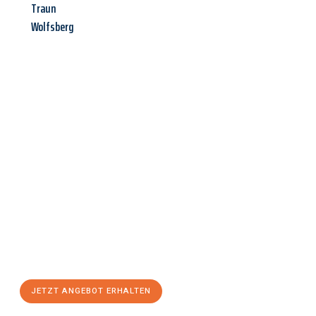
Traun
Wolfsberg
Jetzt anfragen &
Angebot
mit Best-Preis
erhalten!
Schicken Sie uns jetzt Ihre unverbindliche Anfrage und sichern
Sie sich Ihr
individuelles Umzugsangebot für Ihr Anliegen in
Mülheim an der Ruhr
zum Best-Preis! Nutzen Sie die
Gelegenheit für einen
stressfreien Umzug
mit maximalem
Komfort:
JETZT ANGEBOT ERHALTEN