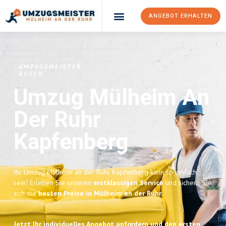
ANGEBOT ERHALTEN
UMZUGSMEISTER
BUSCH
Umzug Mülheim An
Der Ruhr
Kapfenberg
Ihr Umzug Mülheim an der Ruhr Kapfenberg kann so einfach
sein! Erleben Sie unseren
erstklassigen Service
und sichern Sie
sich die
besten Preise in Mülheim an der Ruhr
.
Jetzt Ihr individuelles Angebot anfordern und den ersten