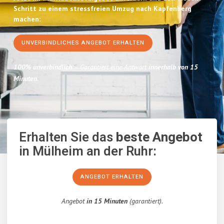
Schritt zu einem stressfreien Umzug nach Kapfenberg
machen:
UNVERBINDLICHES ANGEBOT ERHALTEN
100% unverbindlich
– Garantiert eine Antwort
innerhalb von 15
Minuten
.
Erhalten Sie das
beste Angebot
in Mülheim an der Ruhr:
ANGEBOT ERHALTEN
Angebot
in 15 Minuten
(garantiert).