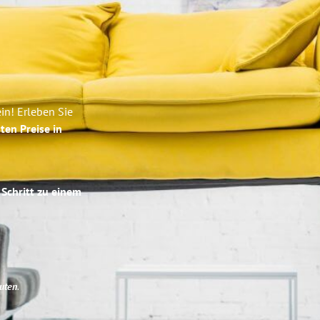
in! Erleben Sie
ten Preise in
 Schritt zu einem
uten
.