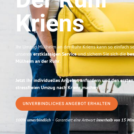
Der Ruhr
Kriens
Ihr Umzug Mülheim an der Ruhr Kriens kann so einfach se
unseren
erstklassigen Service
und sichern Sie sich die
bes
Mülheim an der Ruhr
.
Jetzt Ihr individuelles Angebot anfordern und den ersten
stressfreien Umzug nach Kriens machen:
UNVERBINDLICHES ANGEBOT ERHALTEN
100% unverbindlich
– Garantiert eine Antwort
innerhalb von 15 Min