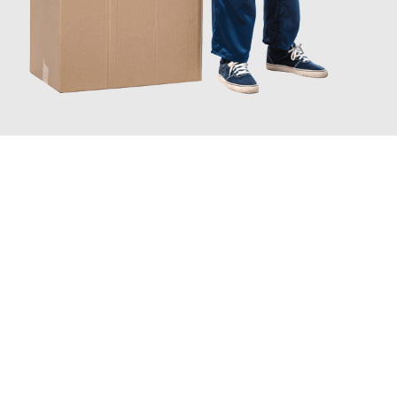
JETZT ANFRAGEN
Erleben Sie mit Umzugsmeister Busch Mülheim an der Ruhr, wie
einfach und stressfrei Ihr Umzug Mülheim an der Ruhr
Zug
sein kann. Unser Expertenteam steht bereit, um Ihnen einen
reibungslosen Übergang in Ihr neues Zuhause zu garantieren.