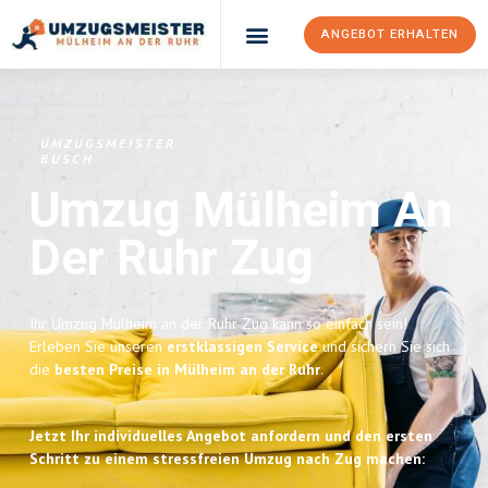
ANGEBOT ERHALTEN
UMZUGSMEISTER
BUSCH
Umzug Mülheim An
Der Ruhr
Zug
Ihr Umzug Mülheim an der Ruhr Zug kann so einfach sein!
Erleben Sie unseren
erstklassigen Service
und sichern Sie sich
die
besten Preise in Mülheim an der Ruhr
.
Jetzt Ihr individuelles Angebot anfordern und den ersten
Schritt zu einem stressfreien Umzug nach Zug machen: