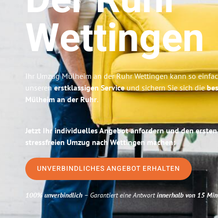
Der Ruhr
Wettingen
Ihr Umzug Mülheim an der Ruhr Wettingen kann so einfach
unseren
erstklassigen Service
und sichern Sie sich die
bes
Mülheim an der Ruhr
.
Jetzt Ihr individuelles Angebot anfordern und den ersten
stressfreien Umzug nach Wettingen machen:
UNVERBINDLICHES ANGEBOT ERHALTEN
100% unverbindlich
– Garantiert eine Antwort
innerhalb von 15 Min