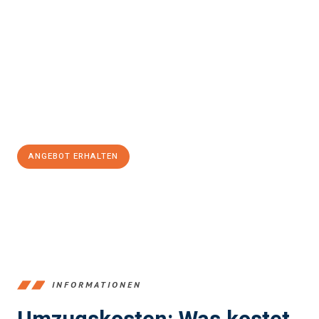
einfach und stressfrei Ihr Umzug Mülheim an der Ruhr
Aberdeen
sein kann. Unser Expertenteam steht bereit, um Ihnen
einen reibungslosen Übergang in Ihr neues Zuhause zu
garantieren.
Jetzt
unverbindliches Angebot
erhalten &
100€ sparen:
ANGEBOT ERHALTEN
+4915792653363
INFORMATIONEN