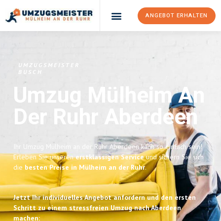
ANGEBOT ERHALTEN
UMZUGSMEISTER
BUSCH
Umzug Mülheim An
Der Ruhr
Aberdeen
Ihr Umzug Mülheim an der Ruhr Aberdeen kann so einfach sein!
Erleben Sie unseren
erstklassigen Service
und sichern Sie sich
die
besten Preise in Mülheim an der Ruhr
.
Jetzt Ihr individuelles Angebot anfordern und den ersten
Schritt zu einem stressfreien Umzug nach Aberdeen
machen: