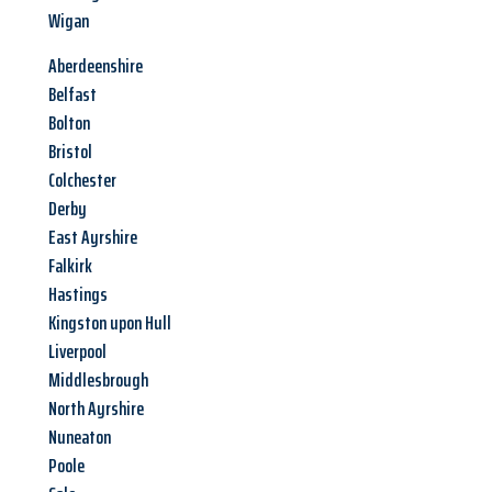
Wigan
Aberdeenshire
Belfast
Bolton
Bristol
Colchester
Derby
East Ayrshire
Falkirk
Hastings
Kingston upon Hull
Liverpool
Middlesbrough
North Ayrshire
Nuneaton
Poole