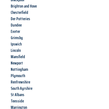
Brighton and Hove
Chesterfield
Der Potteries
Dundee
Exeter
Grimsby
Ipswich
Lincoln
Mansfield
Newport
Nottingham
Plymouth
Renfrewshire
South Ayrshire
St Albans
Teesside
Warrington