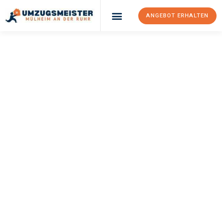
ANGEBOT ERHALTEN
UMZUGSMEISTER
BUSCH
Umzug Mülheim An
Der Ruhr
Ipswich
Ihr Umzug Mülheim an der Ruhr Ipswich kann so einfach sein!
Erleben Sie unseren
erstklassigen Service
und sichern Sie sich
die
besten Preise in Mülheim an der Ruhr
.
Jetzt Ihr individuelles Angebot anfordern und den ersten
Schritt zu einem stressfreien Umzug nach Ipswich machen: