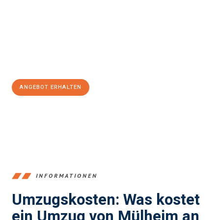
einen reibungslosen Übergang in Ihr neues Zuhause zu
garantieren.
Jetzt
unverbindliches Angebot
erhalten &
100€ sparen:
ANGEBOT ERHALTEN
+4915792653363
INFORMATIONEN
Umzugskosten: Was kostet
ein Umzug von Mülheim an