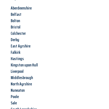
Aberdeenshire
Belfast
Bolton
Bristol
Colchester
Derby
East Ayrshire
Falkirk
Hastings
Kingston upon Hull
Liverpool
Middlesbrough
North Ayrshire
Nuneaton
Poole
Sale