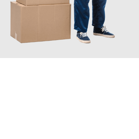
JETZT ANFRAGEN
Erleben Sie mit Umzugsmeister Busch Mülheim an der Ruhr, wie
einfach und stressfrei Ihr Umzug Mülheim an der Ruhr
Ipswich
sein kann. Unser Expertenteam steht bereit, um Ihnen