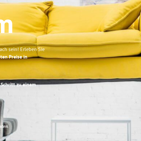
m
ch sein! Erleben Sie
ten Preise in
 Schritt zu einem
uten
.