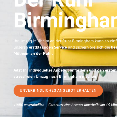
Der Ruhr
Birmingha
Ihr Umzug Mülheim an der Ruhr Birmingham kann so einfa
unseren
erstklassigen Service
und sichern Sie sich die
bes
Mülheim an der Ruhr
.
Jetzt Ihr individuelles Angebot anfordern und den ersten
stressfreien Umzug nach Birmingham machen:
UNVERBINDLICHES ANGEBOT ERHALTEN
100% unverbindlich
– Garantiert eine Antwort
innerhalb von 15 Min