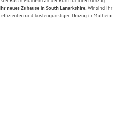
ster Busch Mülheim an der Ruhr für Ihren Umzug
Ihr neues Zuhause in South Lanarkshire.
Wir sind Ihr
en, effizienten und kostengünstigen Umzug in Mülheim