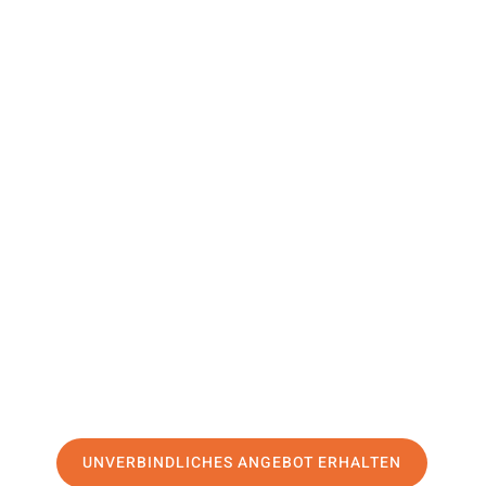
Der Ruhr
South
Lanarkshir
Ihr Umzug Mülheim an der Ruhr South Lanarkshire kann s
Erleben Sie unseren
erstklassigen Service
und sichern Sie
Preise in Mülheim an der Ruhr
.
Jetzt Ihr individuelles Angebot anfordern und den ersten
stressfreien Umzug nach South Lanarkshire machen:
UNVERBINDLICHES ANGEBOT ERHALTEN