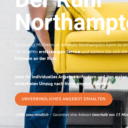
Der Ruhr
Northampt
Ihr Umzug Mülheim an der Ruhr Northampton kann so ein
Sie unseren
erstklassigen Service
und sichern Sie sich di
Mülheim an der Ruhr
.
Jetzt Ihr individuelles Angebot anfordern und den ersten
stressfreien Umzug nach Northampton machen:
UNVERBINDLICHES ANGEBOT ERHALTEN
100% unverbindlich
– Garantiert eine Antwort
innerhalb von 15 Min