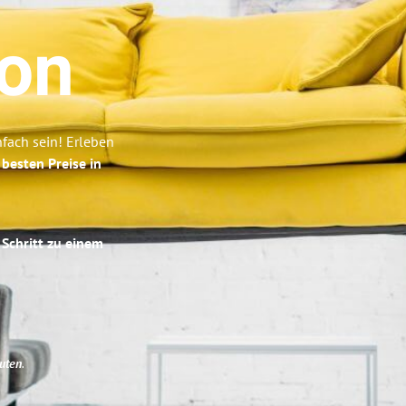
on
fach sein! Erleben
e
besten Preise in
 Schritt zu einem
uten
.