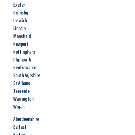
Exeter
Grimsby
Ipswich
Lincoln
Mansfield
Newport
Nottingham
Plymouth
Renfrewshire
South Ayrshire
St Albans
Teesside
Warrington
Wigan
Aberdeenshire
Belfast
Bolton