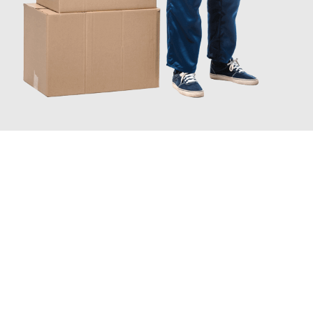
JETZT ANFRAGEN
Erleben Sie mit Umzugsmeister Busch Mülheim an der Ruhr, wie
einfach und stressfrei Ihr Umzug Mülheim an der Ruhr
Brighton
sein kann. Unser Expertenteam steht bereit, um Ihnen