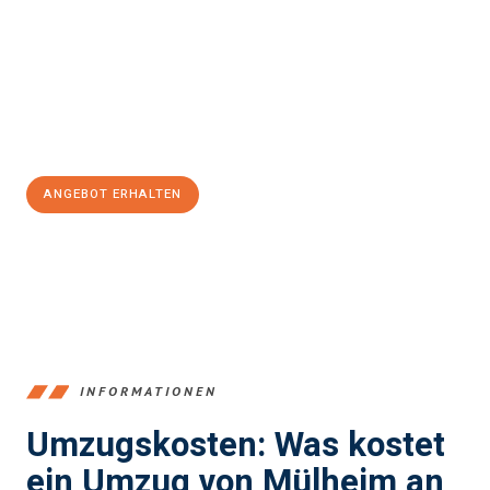
einen reibungslosen Übergang in Ihr neues Zuhause zu
garantieren.
Jetzt
unverbindliches Angebot
erhalten &
100€ sparen:
ANGEBOT ERHALTEN
+4915792653363
INFORMATIONEN
Umzugskosten: Was kostet
ein Umzug von Mülheim an