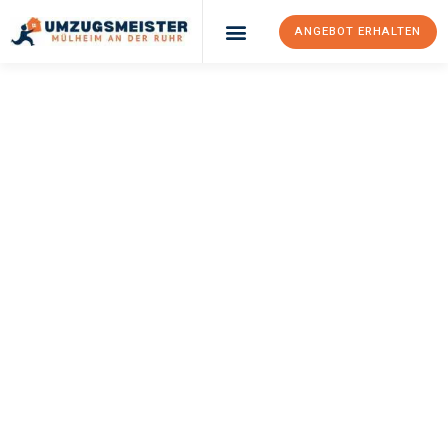
ANGEBOT ERHALTEN
UMZUGSMEISTER
BUSCH
Umzug Mülheim An
Der Ruhr
Brighton
Ihr Umzug Mülheim an der Ruhr Brighton kann so einfach sein!
Erleben Sie unseren
erstklassigen Service
und sichern Sie sich
die
besten Preise in Mülheim an der Ruhr
.
Jetzt Ihr individuelles Angebot anfordern und den ersten
Schritt zu einem stressfreien Umzug nach Brighton machen: