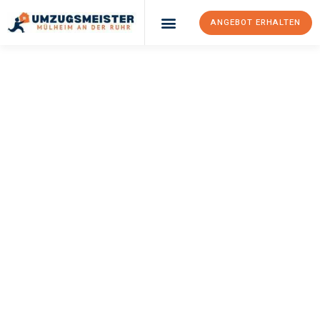
ANGEBOT ERHALTEN
UMZUGSMEISTER
BUSCH
Umzug Mülheim An
Der Ruhr
Corum
Ihr Umzug Mülheim an der Ruhr Corum kann so einfach sein!
Erleben Sie unseren
erstklassigen Service
und sichern Sie sich
die
besten Preise in Mülheim an der Ruhr
.
Jetzt Ihr individuelles Angebot anfordern und den ersten
Schritt zu einem stressfreien Umzug nach Corum machen: