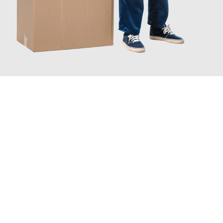
JETZT ANFRAGEN
Erleben Sie mit Umzugsmeister Busch Mülheim an der Ruhr, wie
einfach und stressfrei Ihr Umzug Mülheim an der Ruhr
Corum
sein kann. Unser Expertenteam steht bereit, um Ihnen einen
reibungslosen Übergang in Ihr neues Zuhause zu garantieren.