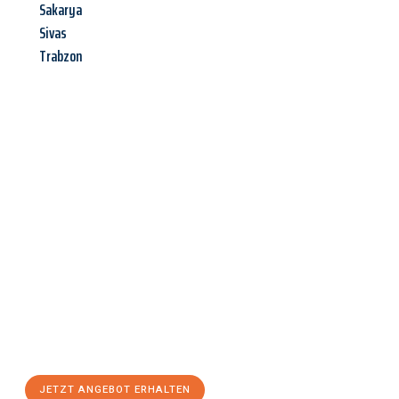
Sakarya
Sivas
Trabzon
Jetzt anfragen &
Angebot
mit Best-Preis
erhalten!
Schicken Sie uns jetzt Ihre unverbindliche Anfrage und sichern
Sie sich Ihr
individuelles Umzugsangebot für Ihr Anliegen in
Mülheim an der Ruhr
zum Best-Preis! Nutzen Sie die
Gelegenheit für einen
stressfreien Umzug
mit maximalem
Komfort:
JETZT ANGEBOT ERHALTEN