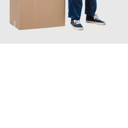
JETZT ANFRAGEN
Erleben Sie mit Umzugsmeister Busch Mülheim an der Ruhr, wie
einfach und stressfrei Ihr Umzug Mülheim an der Ruhr
Denizli
sein kann. Unser Expertenteam steht bereit, um Ihnen
einen reibungslosen Übergang in Ihr neues Zuhause zu