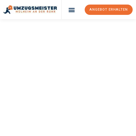
ANGEBOT ERHALTEN
UMZUGSMEISTER
BUSCH
Umzug Mülheim An
Der Ruhr
Denizli
Ihr Umzug Mülheim an der Ruhr Denizli kann so einfach sein!
Erleben Sie unseren
erstklassigen Service
und sichern Sie sich
die
besten Preise in Mülheim an der Ruhr
.
Jetzt Ihr individuelles Angebot anfordern und den ersten
Schritt zu einem stressfreien Umzug nach Denizli machen: