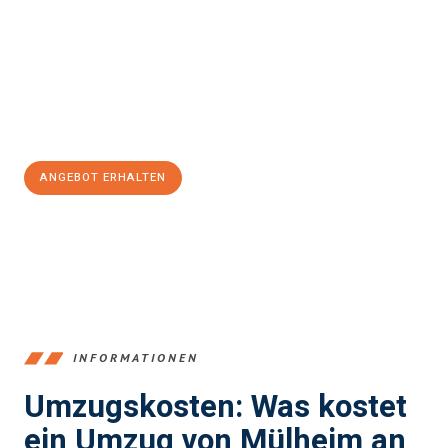
einen reibungslosen Übergang in Ihr neues Zuhause zu
garantieren.
Jetzt
unverbindliches Angebot
erhalten &
100€ sparen:
ANGEBOT ERHALTEN
+4915792653363
INFORMATIONEN
Umzugskosten: Was kostet
ein Umzug von Mülheim an