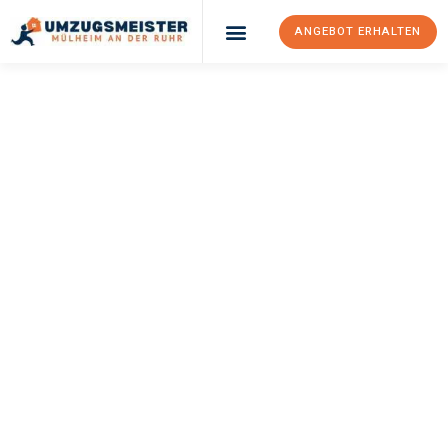
ANGEBOT ERHALTEN
UMZUGSMEISTER
BUSCH
Umzug Mülheim An
Der Ruhr
Samsun
Ihr Umzug Mülheim an der Ruhr Samsun kann so einfach sein!
Erleben Sie unseren
erstklassigen Service
und sichern Sie sich
die
besten Preise in Mülheim an der Ruhr
.
Jetzt Ihr individuelles Angebot anfordern und den ersten
Schritt zu einem stressfreien Umzug nach Samsun machen: