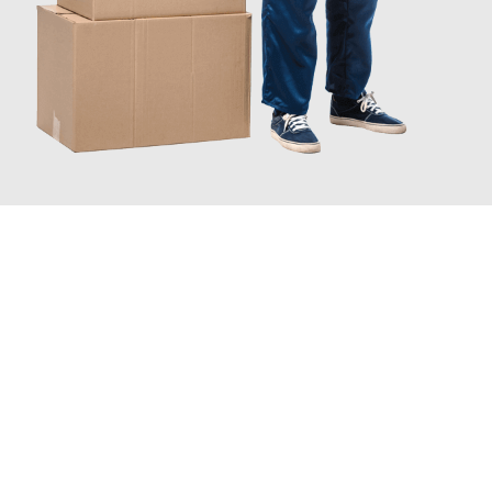
JETZT ANFRAGEN
Erleben Sie mit Umzugsmeister Busch Mülheim an der Ruhr, wie
einfach und stressfrei Ihr Umzug Mülheim an der Ruhr
Samsun
sein kann. Unser Expertenteam steht bereit, um Ihnen