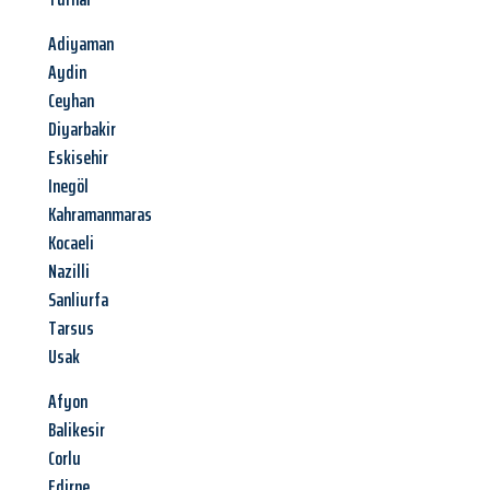
Adiyaman
Aydin
Ceyhan
Diyarbakir
Eskisehir
Inegöl
Kahramanmaras
Kocaeli
Nazilli
Sanliurfa
Tarsus
Usak
Afyon
Balikesir
Corlu
Edirne