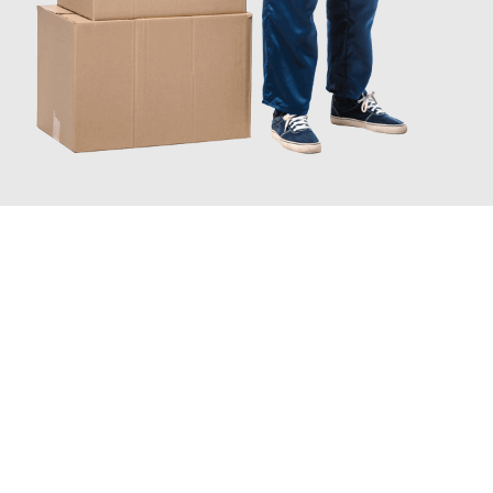
JETZT ANFRAGEN
Erleben Sie mit Umzugsmeister Busch Mülheim an der Ruhr, wie
einfach und stressfrei Ihr Umzug Mülheim an der Ruhr
Tekirdag
sein kann. Unser Expertenteam steht bereit, um Ihnen