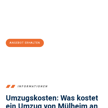
einen reibungslosen Übergang in Ihr neues Zuhause zu
garantieren.
Jetzt
unverbindliches Angebot
erhalten &
100€ sparen:
ANGEBOT ERHALTEN
+4915792653363
INFORMATIONEN
Umzugskosten: Was kostet
ein Umzug von Mülheim an