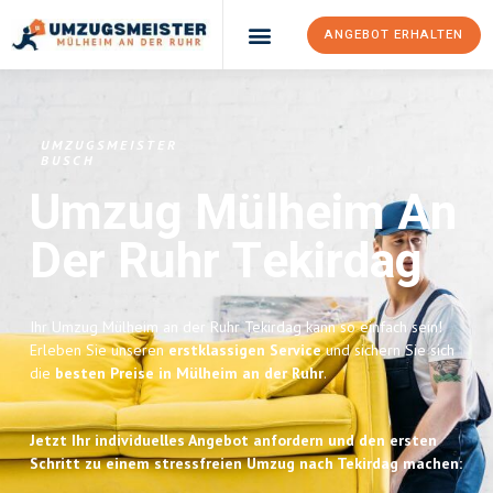
ANGEBOT ERHALTEN
UMZUGSMEISTER
BUSCH
Umzug Mülheim An
Der Ruhr
Tekirdag
Ihr Umzug Mülheim an der Ruhr Tekirdag kann so einfach sein!
Erleben Sie unseren
erstklassigen Service
und sichern Sie sich
die
besten Preise in Mülheim an der Ruhr
.
Jetzt Ihr individuelles Angebot anfordern und den ersten
Schritt zu einem stressfreien Umzug nach Tekirdag machen: