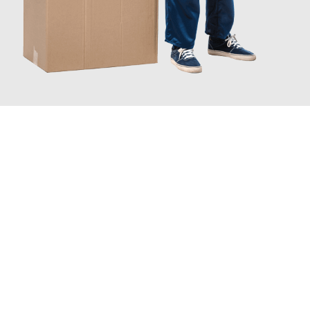
JETZT ANFRAGEN
Erleben Sie mit Umzugsmeister Busch Mülheim an der Ruhr, wie
einfach und stressfrei Ihr Umzug Mülheim an der Ruhr
Sivas
sein kann. Unser Expertenteam steht bereit, um Ihnen einen
reibungslosen Übergang in Ihr neues Zuhause zu garantieren.