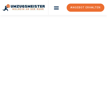
ANGEBOT ERHALTEN
UMZUGSMEISTER
BUSCH
Umzug Mülheim An
Der Ruhr
Sivas
Ihr Umzug Mülheim an der Ruhr Sivas kann so einfach sein!
Erleben Sie unseren
erstklassigen Service
und sichern Sie sich
die
besten Preise in Mülheim an der Ruhr
.
Jetzt Ihr individuelles Angebot anfordern und den ersten
Schritt zu einem stressfreien Umzug nach Sivas machen: