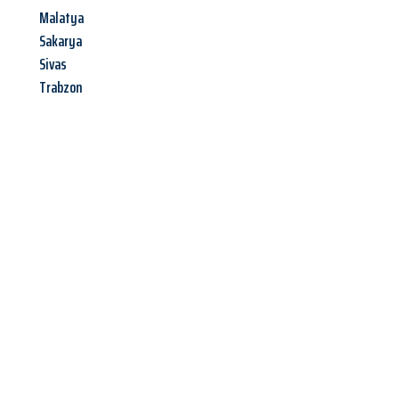
Malatya
Sakarya
Sivas
Trabzon
Jetzt anfragen &
Angebot
mit Best-Preis
erhalten!
Schicken Sie uns jetzt Ihre unverbindliche Anfrage und sichern
Sie sich Ihr
individuelles Umzugsangebot für Ihr Anliegen in
Mülheim an der Ruhr
zum Best-Preis! Nutzen Sie die
Gelegenheit für einen
stressfreien Umzug
mit maximalem
Komfort: