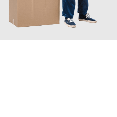
JETZT ANFRAGEN
Erleben Sie mit Umzugsmeister Busch Mülheim an der Ruhr, wie
einfach und stressfrei Ihr Umzug Mülheim an der Ruhr
Kayseri
sein kann. Unser Expertenteam steht bereit, um Ihnen
einen reibungslosen Übergang in Ihr neues Zuhause zu