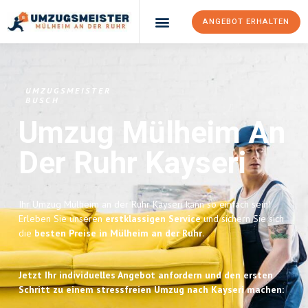
ANGEBOT ERHALTEN
UMZUGSMEISTER
BUSCH
Umzug Mülheim An
Der Ruhr
Kayseri
Ihr Umzug Mülheim an der Ruhr Kayseri kann so einfach sein!
Erleben Sie unseren
erstklassigen Service
und sichern Sie sich
die
besten Preise in Mülheim an der Ruhr
.
Jetzt Ihr individuelles Angebot anfordern und den ersten
Schritt zu einem stressfreien Umzug nach Kayseri machen: